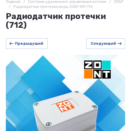
Главная
/
Системы удаленного управления котлом
/
ZONT
/
Радиодатчик протечки воды ZONT МЛ-712
Радиодатчик протечки
(712)
Предыдущий
Следующий